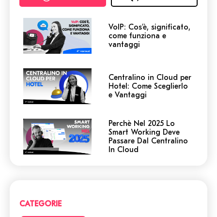
VoIP: Cos'è, significato,
come funziona e
vantaggi
Centralino in Cloud per
Hotel: Come Sceglierlo
e Vantaggi
Perchè Nel 2025 Lo
Smart Working Deve
Passare Dal Centralino
In Cloud
Centralino in Cloud: non
cadere in queste
trappole! 5 cose a cui
devi prestare attenzione.
CATEGORIE
Smart Working vs Ufficio: