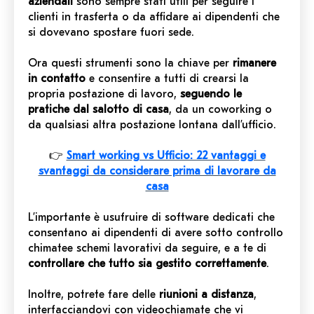
aziendali
sono sempre stati utili per seguire i
clienti in trasferta o da affidare ai dipendenti che
si dovevano spostare fuori sede.
Ora questi strumenti sono la chiave per
rimanere
in contatto
e consentire a tutti di crearsi la
propria postazione di lavoro,
seguendo le
pratiche dal salotto di casa
, da un coworking o
da qualsiasi altra postazione lontana dall’ufficio.
👉
Smart working vs Ufficio: 22 vantaggi e
svantaggi da considerare prima di lavorare da
casa
L’importante è usufruire di software dedicati che
consentano ai dipendenti di avere sotto controllo
chimatee schemi lavorativi da seguire, e a te di
controllare che tutto sia gestito correttamente
.
Inoltre, potrete fare delle
riunioni a distanza
,
interfacciandovi con videochiamate che vi