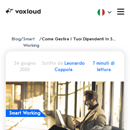
Blog
/
Smart
/
Come Gestire I Tuoi Dipendenti In Smart Working In 5 Semplici Passi
Working
24 giugno
Scritto da
Leonardo
7 minuti di
2020
Coppola
lettura
Smart Working