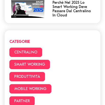
Perchè Nel 2025 Lo
Smart Working Deve
Passare Dal Centralino
In Cloud
Centralino in Cloud: non
cadere in queste
trappole! 5 cose a cui
devi prestare attenzione.
CATEGORIE
Smart Working vs Ufficio:
22 vantaggi e svantaggi
CENTRALINO
da considerare prima di
lavorare da casa
SMART WORKING
Facciamo chiarezza:
PRODUTTIVITÀ
Smart Working o lavoro
da remoto?
MOBILE WORKING
PARTNER