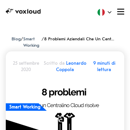
Blog
/
Smart
/
8 Problemi Aziendali Che Un Centralino In Cloud Risolve
Working
25 settembre
Scritto da
Leonardo
9 minuti di
2020
Coppola
lettura
Smart Working