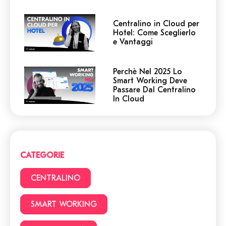
Centralino in Cloud per
Hotel: Come Sceglierlo
e Vantaggi
Perchè Nel 2025 Lo
Smart Working Deve
Passare Dal Centralino
In Cloud
Centralino in Cloud: non
cadere in queste
trappole! 5 cose a cui
devi prestare attenzione.
CATEGORIE
Smart Working vs Ufficio:
22 vantaggi e svantaggi
CENTRALINO
da considerare prima di
lavorare da casa
SMART WORKING