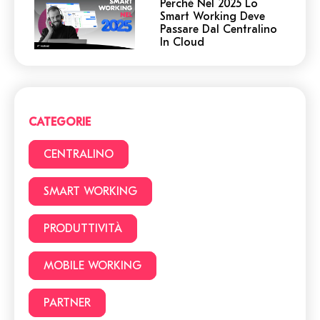
Perchè Nel 2025 Lo
Smart Working Deve
Passare Dal Centralino
In Cloud
Centralino in Cloud: non
cadere in queste
trappole! 5 cose a cui
devi prestare attenzione.
CATEGORIE
Smart Working vs Ufficio:
22 vantaggi e svantaggi
CENTRALINO
da considerare prima di
lavorare da casa
SMART WORKING
Facciamo chiarezza:
PRODUTTIVITÀ
Smart Working o lavoro
da remoto?
MOBILE WORKING
PARTNER