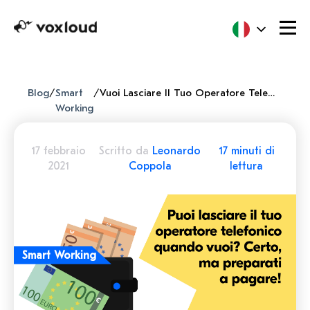
Blog
/
Smart
/
Vuoi Lasciare Il Tuo Operatore Telefonico? Bene, Preparati A Pagare!
Working
17 febbraio
Scritto da
Leonardo
17 minuti di
2021
Coppola
lettura
Smart Working