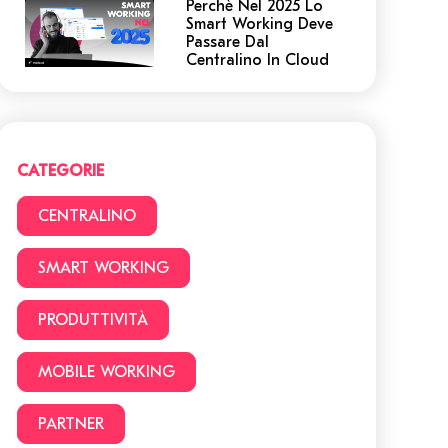
Perchè Nel 2025 Lo
Smart Working Deve
Passare Dal
Centralino In Cloud
Centralino in Cloud:
non cadere in queste
trappole! 5 cose a cui
devi prestare
attenzione.
CATEGORIE
Smart Working vs
CENTRALINO
Ufficio: 22 vantaggi e
svantaggi da
considerare prima di
SMART WORKING
lavorare da casa
PRODUTTIVITÀ
Facciamo chiarezza:
Smart Working o
lavoro da remoto?
MOBILE WORKING
PARTNER