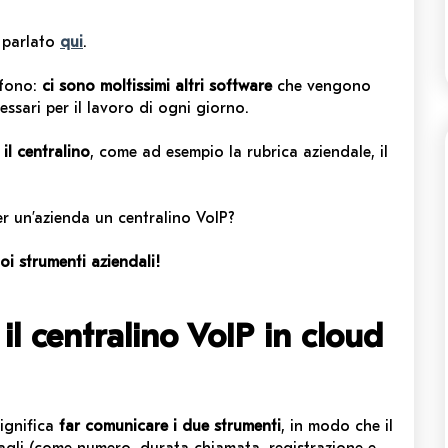
 parlato
qui
.
efono:
ci sono moltissimi altri software
che vengono
ssari per il lavoro di ogni giorno.
l centralino
, come ad esempio la rubrica aziendale, il
er un’azienda un centralino VoIP?
oi strumenti aziendali!
il centralino VoIP in cloud
significa
far comunicare i due strumenti
, in modo che il