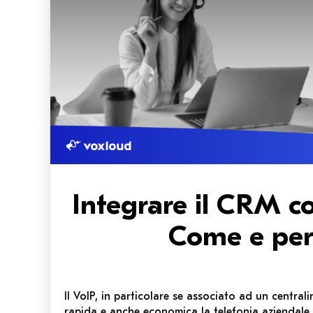
Integrare il CRM c
Come e per
Il VoIP, in particolare se associato ad un centrali
rapida e anche economica la telefonia aziendale.