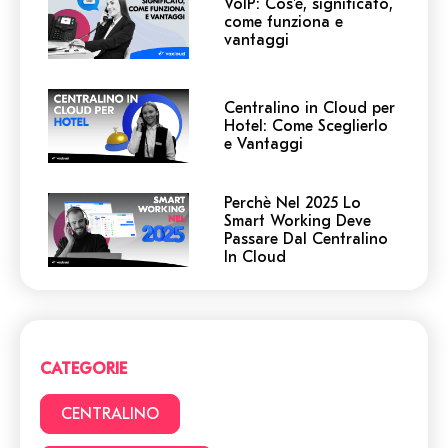
VoIP: Cos'è, significato,
come funziona e
vantaggi
Centralino in Cloud per
Hotel: Come Sceglierlo
e Vantaggi
Perchè Nel 2025 Lo
Smart Working Deve
Passare Dal Centralino
In Cloud
Centralino in Cloud: non
cadere in queste
trappole! 5 cose a cui
devi prestare attenzione.
CATEGORIE
Smart Working vs Ufficio:
22 vantaggi e svantaggi
CENTRALINO
da considerare prima di