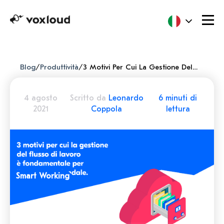
Blog
/
Produttività
/
3 Motivi Per Cui La Gestione Del Flusso Di Lavoro È Fondamentale Per Il Successo Aziendale
4 agosto
Scritto da
Leonardo
6 minuti di
2021
Coppola
lettura
Smart Working