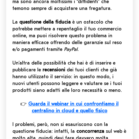
ma sono ancora moltissimi i
“diffidenti”
che
temono sempre di acquistare una fregatura.
La
questione della fiducia
è un ostacolo che
potrebbe mettere a repentaglio il tuo commercio
online, ma puoi risolvere questo problema in
maniera efficace offrendo delle garanzie sul reso
e/o pagamenti tramite
PayPal
.
Un’altra delle possibilità che hai è di inserire e
pubblicare le
recensioni
dei tuoi clienti che già
hanno utilizzato il servizio: in questo modo, i
nuovi utenti possono leggere e valutare se i tuoi
prodotti siano adatti alle loro necessità o meno.
👉
Guarda il webinar in cui confrontiamo il
centralino in cloud e quello fisico
I problemi, però, non si esauriscono con la
questione fiducia: infatti, la
concorrenza
sul web è
molto alta, quindi devi fare davvero molta