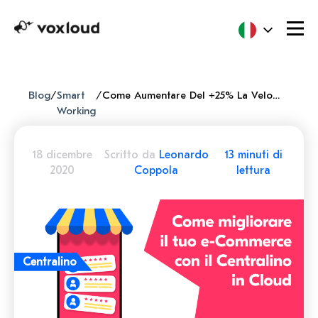
Blog
/
Smart
/
Come Aumentare Del +25% La Velocità Di Evasione Dei Ticket Di Assistenza Del Tuo E-Commerce Con Il Centralino In Cloud
Working
18 dicembre
Scritto da
Leonardo
13 minuti di
2020
Coppola
lettura
Centralino