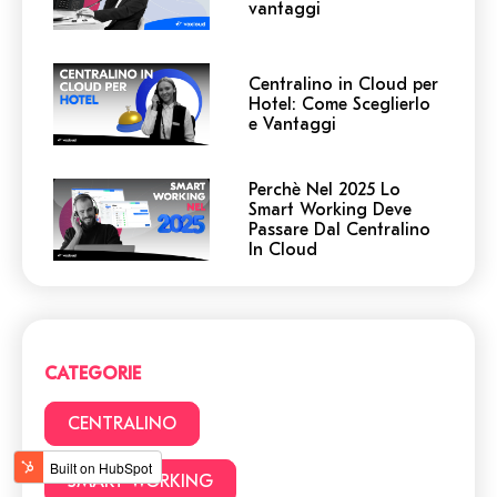
vantaggi
Centralino in Cloud per
Hotel: Come Sceglierlo
e Vantaggi
Perchè Nel 2025 Lo
Smart Working Deve
Passare Dal Centralino
In Cloud
Centralino in Cloud: non
cadere in queste
trappole! 5 cose a cui
devi prestare attenzione.
CATEGORIE
Smart Working vs Ufficio:
22 vantaggi e svantaggi
CENTRALINO
da considerare prima di
lavorare da casa
SMART WORKING