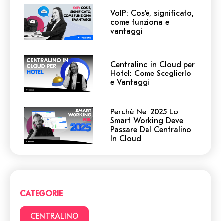
VoIP: Cos'è, significato,
come funziona e
vantaggi
Centralino in Cloud per
Hotel: Come Sceglierlo
e Vantaggi
Perchè Nel 2025 Lo
Smart Working Deve
Passare Dal Centralino
In Cloud
Centralino in Cloud: non
cadere in queste
trappole! 5 cose a cui
devi prestare attenzione.
CATEGORIE
Smart Working vs Ufficio:
22 vantaggi e svantaggi
CENTRALINO