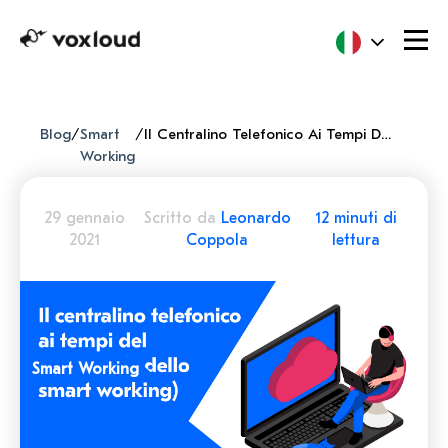
Blog
/
Smart
/
Il Centralino Telefonico Ai Tempi Del Covid-19 (e Dello Smart Working)
Working
29 gennaio
Scritto da
Leonardo
12 minuti di
2021
Coppola
lettura
Smart Working