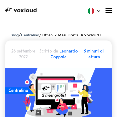
Blog
/
Centralino
/
Ottieni 2 Mesi Gratis Di Voxloud Integrandolo Con NoCRM.io!
26 settembre
Scritto da
Leonardo
5 minuti di
2022
Coppola
lettura
Centralino