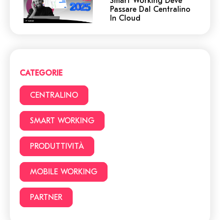
Smart Working Deve
Passare Dal Centralino
In Cloud
Centralino in Cloud: non
cadere in queste
trappole! 5 cose a cui
devi prestare attenzione.
CATEGORIE
Smart Working vs Ufficio:
22 vantaggi e svantaggi
CENTRALINO
da considerare prima di
lavorare da casa
SMART WORKING
Facciamo chiarezza:
PRODUTTIVITÀ
Smart Working o lavoro
da remoto?
MOBILE WORKING
PARTNER