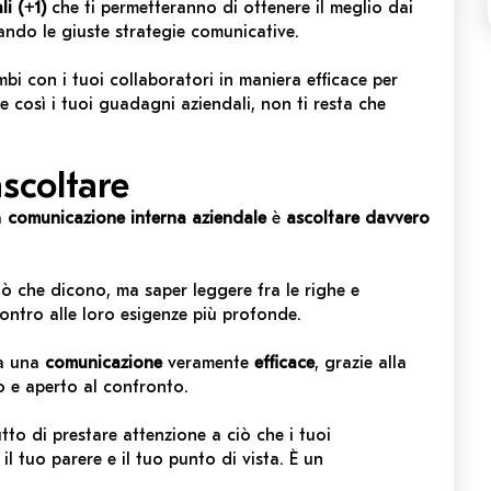
li
(+1)
che ti permetteranno di ottenere il meglio dai
ndo le giuste strategie comunicative.
mbi con i tuoi collaboratori in maniera efficace per
 così i tuoi guadagni aziendali, non ti resta che
scoltare
a
comunicazione interna
aziendale
è
ascoltare davvero
iò che dicono, ma saper leggere fra le righe e
contro alle loro esigenze più profonde.
 a una
comunicazione
veramente
efficace
, grazie alla
o e aperto al confronto.
tto di prestare attenzione a ciò che i tuoi
l tuo parere e il tuo punto di vista. È un