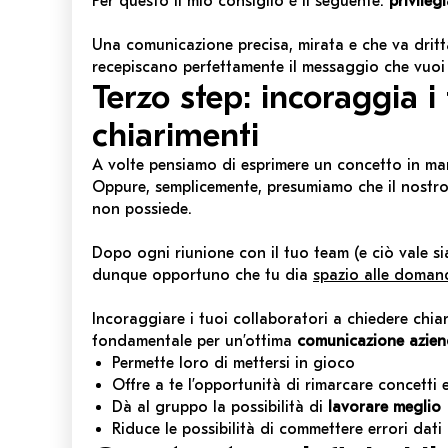
Per questo il mio consiglio è il seguente:
privileg
Una comunicazione precisa, mirata e che va dritta 
recepiscano perfettamente il messaggio che vuoi 
Terzo step: incoraggia i
chiarimenti
A volte pensiamo di esprimere un concetto in mani
Oppure, semplicemente, presumiamo che il nostr
non possiede.
Dopo ogni riunione con il tuo team
(e
ciò vale si
dunque opportuno che tu dia
spazio alle doman
Incoraggiare i tuoi collaboratori a chiedere chia
fondamentale per un’ottima
comunicazione
azien
Permette loro di mettersi in gioco
Offre a te l’opportunità di rimarcare concetti e
Dà al gruppo la possibilità di
lavorare meglio
Riduce le possibilità di commettere errori dati