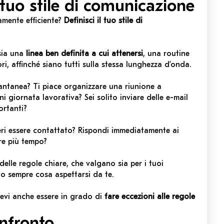
l tuo stile di comunicazione
amente efficiente?
Definisci il tuo stile di
 sia una
linea ben definita a cui attenersi
, una routine
ri, affinché siano tutti sulla stessa lunghezza d’onda.
tantanea? Ti piace organizzare una riunione a
i giornata lavorativa? Sei solito inviare delle e-mail
ortanti?
deri essere contattato? Rispondi immediatamente ai
are più tempo?
delle regole chiare, che valgano sia per i tuoi
ano sempre cosa aspettarsi da te.
devi anche essere in grado di
fare eccezioni alle regole
onfronto