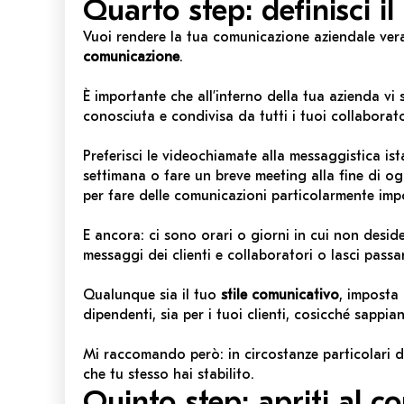
Quarto step: definisci i
Vuoi rendere la tua comunicazione aziendale ver
comunicazione
.
È importante che all’interno della tua azienda vi
conosciuta e condivisa da tutti i tuoi collaborato
Preferisci le videochiamate alla messaggistica is
settimana o fare un breve meeting alla fine di ogn
per fare delle comunicazioni particolarmente imp
E ancora: ci sono orari o giorni in cui non desi
messaggi dei clienti e collaboratori o lasci pass
Qualunque sia il tuo
stile comunicativo
, imposta 
dipendenti, sia per i tuoi clienti, cosicché sappi
Mi raccomando però: in circostanze particolari 
che tu stesso hai stabilito.
Quinto step: apriti al c