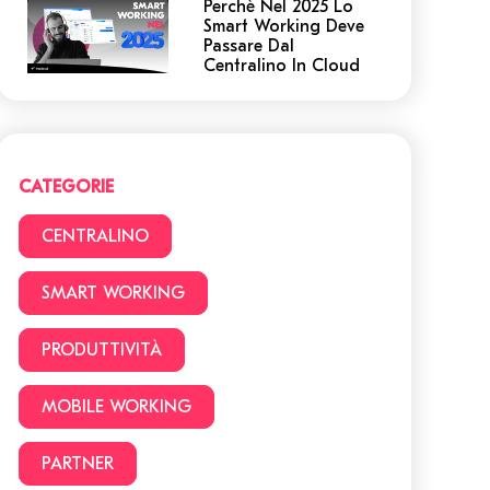
Perchè Nel 2025 Lo
Smart Working Deve
Passare Dal
Centralino In Cloud
Centralino in Cloud:
non cadere in queste
trappole! 5 cose a cui
devi prestare
attenzione.
CATEGORIE
Smart Working vs
CENTRALINO
Ufficio: 22 vantaggi e
svantaggi da
considerare prima di
SMART WORKING
lavorare da casa
PRODUTTIVITÀ
Facciamo chiarezza:
Smart Working o
lavoro da remoto?
MOBILE WORKING
PARTNER