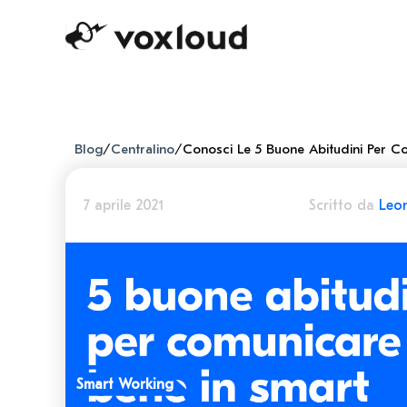
Blog
/
Centralino
/
Conosci Le 5 Buone Abitudini Per C
7 aprile 2021
Scritto da
Leo
Smart Working