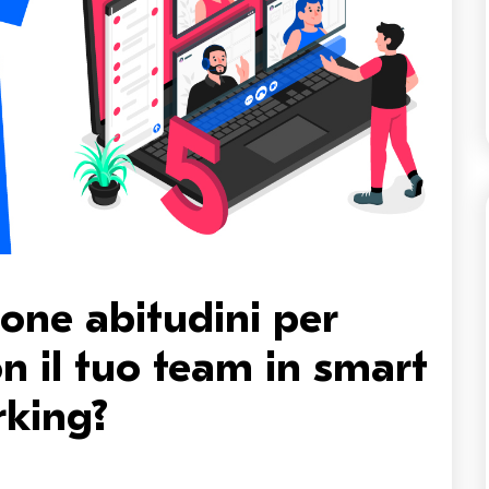
uone abitudini per
n il tuo team in smart
king?