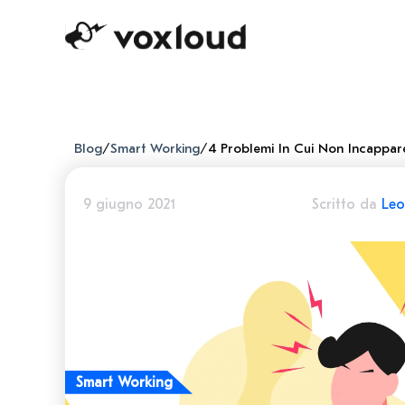
Blog
/
Smart Working
/
4 Problemi In Cui Non Incappa
9 giugno 2021
Scritto da
Le
Smart Working