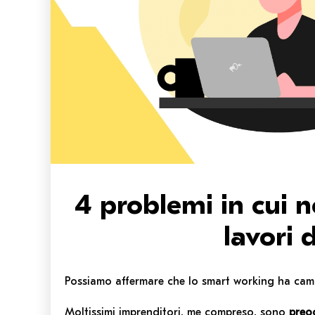
4 problemi in cui 
lavori
Possiamo affermare che lo smart working ha camb
Moltissimi imprenditori, me compreso, sono
preo