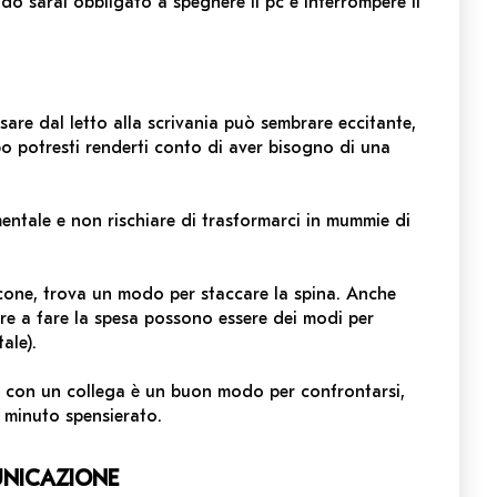
do sarai obbligato a spegnere il pc e interrompere il
ssare dal letto alla scrivania può sembrare eccitante,
o potresti renderti conto di aver bisogno di una
ntale e non rischiare di trasformarci in mummie di
alcone, trova un modo per staccare la spina. Anche
re a fare la spesa possono essere dei modi per
ale).
 con un collega è un buon modo per confrontarsi,
 minuto spensierato.
NICAZIONE