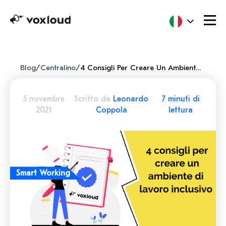
Blog
/
Centralino
/
4 Consigli Per Creare Un Ambiente Di Lavoro Inclusivo E Rendere Felici I Tuoi Dipendenti
5 novembre
Scritto da
Leonardo
7 minuti di
2021
Coppola
lettura
Smart Working