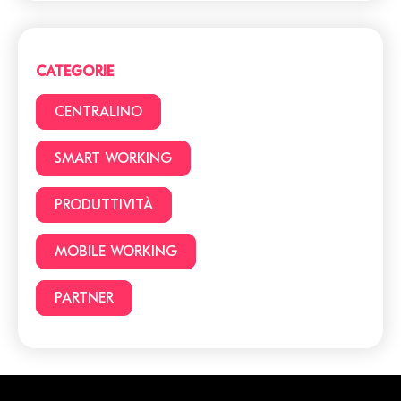
cadere in queste
trappole! 5 cose a cui
devi prestare attenzione.
CATEGORIE
Smart Working vs Ufficio:
22 vantaggi e svantaggi
CENTRALINO
da considerare prima di
lavorare da casa
SMART WORKING
Facciamo chiarezza:
PRODUTTIVITÀ
Smart Working o lavoro
da remoto?
MOBILE WORKING
PARTNER