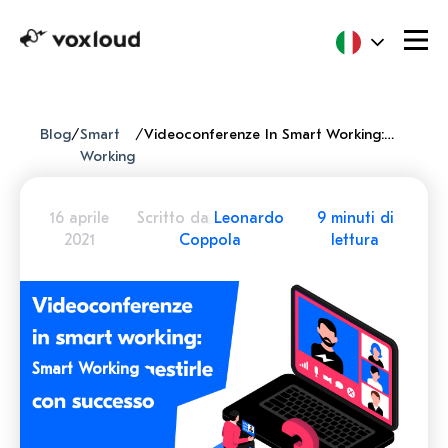
Blog
/
Smart
/
Videoconferenze In Smart Working: 3 Modi Per Gestirle Con Successo
Working
16 aprile
Scritto da
Leonardo
9 minuti di
2021
Coppola
lettura
Smart Working