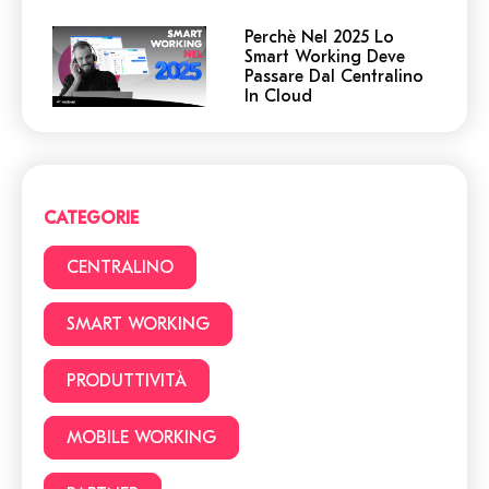
Perchè Nel 2025 Lo
Smart Working Deve
Passare Dal Centralino
In Cloud
Centralino in Cloud: non
cadere in queste
trappole! 5 cose a cui
devi prestare attenzione.
CATEGORIE
Smart Working vs Ufficio:
22 vantaggi e svantaggi
CENTRALINO
da considerare prima di
lavorare da casa
SMART WORKING
Facciamo chiarezza:
PRODUTTIVITÀ
Smart Working o lavoro
da remoto?
MOBILE WORKING