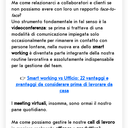
Ma come relazionarci a collaboratori e clienti se
non possiamo avere con loro un rapporto
face-to-
face
?
Uno strumento fondamentale in tal senso è la
videoconferenza
: se prima si trattava di una
modalità di comunicazione impiegata solo
occasionalmente per rimanere in contatto con
persone lontane, nella nuova era dello
smart
working
è diventata parte integrante della nostra
routine lavorativa e assolutamente indispensabile
per la gestione del team.
👉
Smart working vs Ufficio: 22 vantaggi e
svantaggi da considerare prima di lavorare da
casa
I
meeting virtuali
, insomma, sono ormai il nostro
pane quotidiano.
Ma come possiamo gestire le nostre
call di lavoro