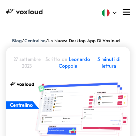
Blog
/
Centralino
/
La Nuova Desktop App Di Voxloud
27 settembre
Scritto da
Leonardo
5 minuti di
2023
Coppola
lettura
Centralino