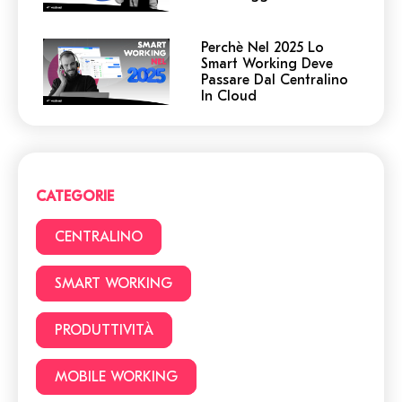
Perchè Nel 2025 Lo
Smart Working Deve
Passare Dal Centralino
In Cloud
Centralino in Cloud: non
cadere in queste
trappole! 5 cose a cui
devi prestare attenzione.
CATEGORIE
Smart Working vs Ufficio:
22 vantaggi e svantaggi
CENTRALINO
da considerare prima di
lavorare da casa
SMART WORKING
Facciamo chiarezza:
PRODUTTIVITÀ
Smart Working o lavoro
da remoto?
MOBILE WORKING